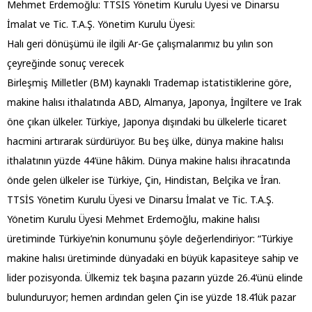
Mehmet Erdemoğlu: TTSİS Yönetim Kurulu Üyesi ve Dinarsu
İmalat ve Tic. T.A.Ş. Yönetim Kurulu Üyesi:
Halı geri dönüşümü ile ilgili Ar-Ge çalışmalarımız bu yılın son
çeyreğinde sonuç verecek
Birleşmiş Milletler (BM) kaynaklı Trademap istatistiklerine göre,
makine halısı ithalatında ABD, Almanya, Japonya, İngiltere ve Irak
öne çıkan ülkeler. Türkiye, Japonya dışındaki bu ülkelerle ticaret
hacmini artırarak sürdürüyor. Bu beş ülke, dünya makine halısı
ithalatının yüzde 44’üne hâkim. Dünya makine halısı ihracatında
önde gelen ülkeler ise Türkiye, Çin, Hindistan, Belçika ve İran.
TTSİS Yönetim Kurulu Üyesi ve Dinarsu İmalat ve Tic. T.A.Ş.
Yönetim Kurulu Üyesi Mehmet Erdemoğlu, makine halısı
üretiminde Türkiye’nin konumunu şöyle değerlendiriyor: “Türkiye
makine halısı üretiminde dünyadaki en büyük kapasiteye sahip ve
lider pozisyonda. Ülkemiz tek başına pazarın yüzde 26.4’ünü elinde
bulunduruyor; hemen ardından gelen Çin ise yüzde 18.4’lük pazar