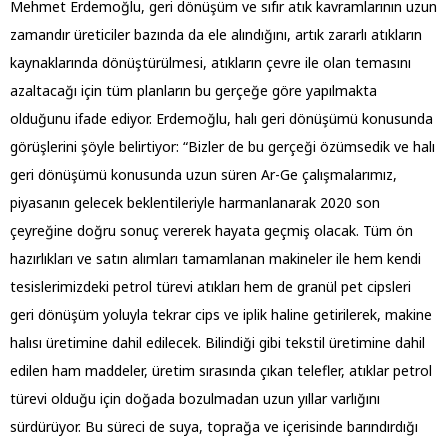
Mehmet Erdemoğlu, geri dönüşüm ve sıfır atık kavramlarının uzun
zamandır üreticiler bazında da ele alındığını, artık zararlı atıkların
kaynaklarında dönüştürülmesi, atıkların çevre ile olan temasını
azaltacağı için tüm planların bu gerçeğe göre yapılmakta
olduğunu ifade ediyor. Erdemoğlu, halı geri dönüşümü konusunda
görüşlerini şöyle belirtiyor: “Bizler de bu gerçeği özümsedik ve halı
geri dönüşümü konusunda uzun süren Ar-Ge çalışmalarımız,
piyasanın gelecek beklentileriyle harmanlanarak 2020 son
çeyreğine doğru sonuç vererek hayata geçmiş olacak. Tüm ön
hazırlıkları ve satın alımları tamamlanan makineler ile hem kendi
tesislerimizdeki petrol türevi atıkları hem de granül pet cipsleri
geri dönüşüm yoluyla tekrar cips ve iplik haline getirilerek, makine
halısı üretimine dahil edilecek. Bilindiği gibi tekstil üretimine dahil
edilen ham maddeler, üretim sırasında çıkan telefler, atıklar petrol
türevi olduğu için doğada bozulmadan uzun yıllar varlığını
sürdürüyor. Bu süreci de suya, toprağa ve içerisinde barındırdığı