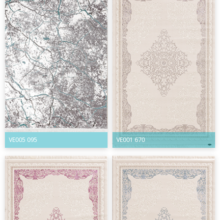
VE005 095
VE001 670