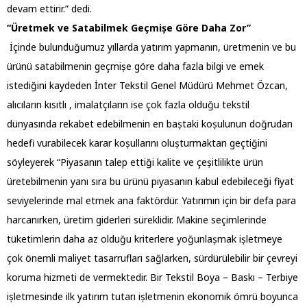
devam ettirir.” dedi.
“Üretmek ve Satabilmek Geçmișe Göre Daha Zor”
İçinde bulunduğumuz yıllarda yatırım yapmanın, üretmenin ve bu
ürünü satabilmenin geçmișe göre daha fazla bilgi ve emek
istediğini kaydeden İnter Tekstil Genel Müdürü Mehmet Özcan,
alıcıların kısıtlı , imalatçıların ise çok fazla olduğu tekstil
dünyasında rekabet edebilmenin en baștaki koșulunun doğrudan
hedefi vurabilecek karar koșullarını olușturmaktan geçtiğini
söyleyerek “Piyasanın talep ettiği kalite ve çeșitlilikte ürün
üretebilmenin yanı sıra bu ürünü piyasanın kabul edebileceği fiyat
seviyelerinde mal etmek ana faktördür. Yatırımın için bir defa para
harcanırken, üretim giderleri süreklidir. Makine seçimlerinde
tüketimlerin daha az olduğu kriterlere yoğunlașmak ișletmeye
çok önemli maliyet tasarrufları sağlarken, sürdürülebilir bir çevreyi
koruma hizmeti de vermektedir. Bir Tekstil Boya – Baskı – Terbiye
ișletmesinde ilk yatırım tutarı ișletmenin ekonomik ömrü boyunca