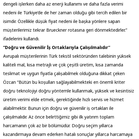
dengeli ișlerken daha az enerji kullanımı ve daha fazla verimi
nedeni ile Türkiye’de de her zaman olduğu gibi tercih edilen bir
isimdir. Özellikle düșük fiyat nedeni ile bașka yönlere sapan
müșterilerimiz tekrar Brueckner rotasına geri dönmektedirler.”
ifadelerini kullandı.
“Doğru ve Güvenilir İș Ortaklarıyla Çalıșılmalıdır”
Avrupalı müșterilerinin Türk tekstil sektöründen talebinin yüksek
kaliteli mal, kısa metrajlı ve çok çeșitli üretim, kısa zamanda
teslimat ve uygun fiyatla çalıșabilmek olduğuna dikkat çeken
Özcan “Bütün bu koșulları sağlayabilmekteki en önemli kriter
doğru teknolojiyi doğru yöntemle kullanmak, yüksek ve kesintisiz
üretim verimi elde etmek, gerektiğinde hızlı servis ve hizmet
alabilmektir. Bunun için doğru ve güvenilir iș ortakları ile
çalıșılmalıdır. Az önce belirttiğimiz gibi ilk yatırım toplam
harcamanın çok az bir bölümüdür. Doğru seçim yıllarca
kazandırmaya devam ederken hatalı sonuçlar yıllarca harcamaya