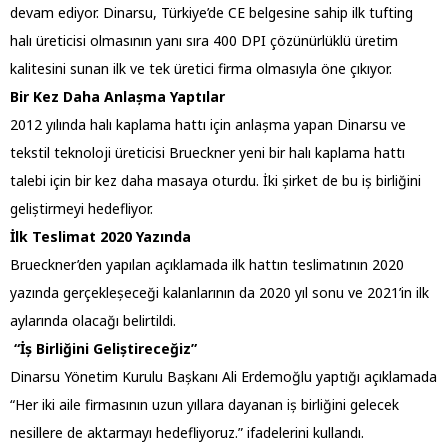
devam ediyor. Dinarsu, Türkiye’de CE belgesine sahip ilk tufting
halı üreticisi olmasının yanı sıra 400 DPI çözünürlüklü üretim
kalitesini sunan ilk ve tek üretici firma olmasıyla öne çıkıyor.
Bir Kez Daha Anlașma Yaptılar
2012 yılında halı kaplama hattı için anlașma yapan Dinarsu ve
tekstil teknoloji üreticisi Brueckner yeni bir halı kaplama hattı
talebi için bir kez daha masaya oturdu. İki șirket de bu iș birliğini
geliștirmeyi hedefliyor.
İlk Teslimat 2020 Yazında
Brueckner’den yapılan açıklamada ilk hattın teslimatının 2020
yazında gerçekleșeceği kalanlarının da 2020 yıl sonu ve 2021’in ilk
aylarında olacağı belirtildi.
“İș Birliğini Geliștireceğiz”
Dinarsu Yönetim Kurulu Bașkanı Ali Erdemoğlu yaptığı açıklamada
“Her iki aile firmasının uzun yıllara dayanan iș birliğini gelecek
nesillere de aktarmayı hedefliyoruz.” ifadelerini kullandı.