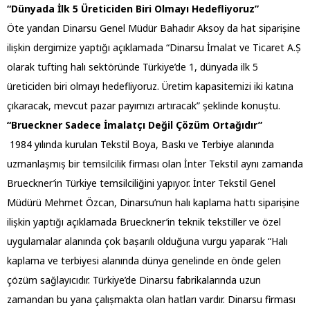
“Dünyada İlk 5 Üreticiden Biri Olmayı Hedefliyoruz”
Öte yandan Dinarsu Genel Müdür Bahadır Aksoy da hat siparișine
ilișkin dergimize yaptığı açıklamada “Dinarsu İmalat ve Ticaret A.Ș
olarak tufting halı sektöründe Türkiye’de 1, dünyada ilk 5
üreticiden biri olmayı hedefliyoruz. Üretim kapasitemizi iki katına
çıkaracak, mevcut pazar payımızı artıracak” șeklinde konuștu.
“Brueckner Sadece İmalatçı Değil Çözüm Ortağıdır”
1984 yılında kurulan Tekstil Boya, Baskı ve Terbiye alanında
uzmanlașmıș bir temsilcilik firması olan İnter Tekstil aynı zamanda
Brueckner’in Türkiye temsilciliğini yapıyor. İnter Tekstil Genel
Müdürü Mehmet Özcan, Dinarsu’nun halı kaplama hattı siparișine
ilișkin yaptığı açıklamada Brueckner’in teknik tekstiller ve özel
uygulamalar alanında çok bașarılı olduğuna vurgu yaparak “Halı
kaplama ve terbiyesi alanında dünya genelinde en önde gelen
çözüm sağlayıcıdır. Türkiye’de Dinarsu fabrikalarında uzun
zamandan bu yana çalıșmakta olan hatları vardır. Dinarsu firması