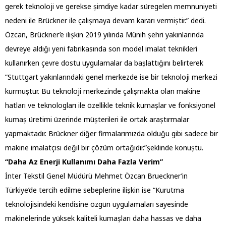
gerek teknoloji ve gerekse șimdiye kadar süregelen memnuniyeti
nedeni ile Brückner ile çalıșmaya devam kararı vermiștir.” dedi.
Özcan, Brückner’e ilișkin 2019 yılında Münih șehri yakınlarında
devreye aldığı yeni fabrikasında son model imalat teknikleri
kullanırken çevre dostu uygulamalar da bașlattığını belirterek
”Stuttgart yakınlarındaki genel merkezde ise bir teknoloji merkezi
kurmuștur. Bu teknoloji merkezinde çalıșmakta olan makine
hatları ve teknologları ile özellikle teknik kumașlar ve fonksiyonel
kumaș üretimi üzerinde müșterileri ile ortak araștırmalar
yapmaktadır. Brückner diğer firmalarımızda olduğu gibi sadece bir
makine imalatçısı değil bir çözüm ortağıdır.”șeklinde konuștu.
“Daha Az Enerji Kullanımı Daha Fazla Verim”
İnter Tekstil Genel Müdürü Mehmet Özcan Brueckner’in
Türkiye’de tercih edilme sebeplerine ilișkin ise “Kurutma
teknolojisindeki kendisine özgün uygulamaları sayesinde
makinelerinde yüksek kaliteli kumașları daha hassas ve daha