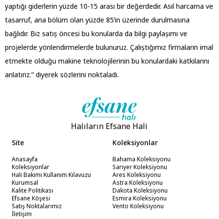
yaptığı giderlerin yüzde 10-15 arası bir değerdedir. Asıl harcama ve
tasarruf, ana bölüm olan yüzde 85’in üzerinde durulmasına
bağlıdır. Biz satıș öncesi bu konularda da bilgi paylașımı ve
projelerde yönlendirmelerde bulunuruz. Çalıștığımız firmaların imal
etmekte olduğu makine teknolojilerinin bu konulardaki katkılarını
anlatırız.” diyerek sözlerini noktaladı.
Halıların Efsane Hali
Site
Koleksiyonlar
Anasayfa
Bahama Koleksiyonu
Koleksiyonlar
Sarıyer Koleksiyonu
Halı Bakımı Kullanım Kılavuzu
Ares Koleksiyonu
Kurumsal
Astra Koleksiyonu
Kalite Politikası
Dakota Koleksiyonu
Efsane Köşesi
Esmira Koleksiyonu
Satış Noktalarımız
Vento Koleksiyonu
İletişim