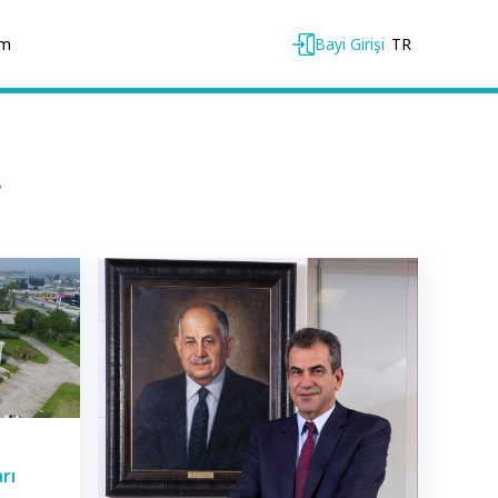
im
Bayi Girişi
TR
.
rı