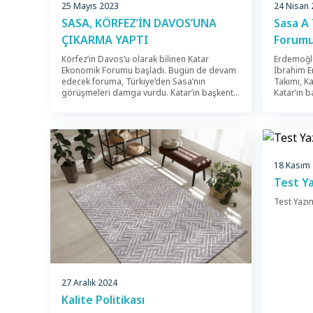
24 Nisan
25 Mayıs 2023
Sasa A
SASA, KÖRFEZ’İN DAVOS’UNA
Forumu
ÇIKARMA YAPTI
Erdemoğlu
Körfez’in Davos’u olarak bilinen Katar
İbrahim E
Ekonomik Forumu başladı. Bugün de devam
Takımı, K
edecek foruma, Türkiye’den Sasa’nın
Katar’ın 
görüşmeleri damga vurdu. Katar’ın başkenti
düzenlen
Doha’da, Bloomberg Media Group’un
alanında 
işbirliğiyle düzenlenen forum, dünya çapında
iş adamını
ekonomi alanında önde gelen 2 binden fazla
çapında e
kişinin katılımıyla gerçekleştiriliyor. Açılışını
yer aldığ
Katar Emiri Şeyh Temim bin Hamed Al
Yönetim K
Sani’nin yaptığı foruma, Macaristan
18 Kasım
liderliğin
Başbakanı Viktor Orban, Rwanda, […]
Test Ya
Test Yazı
27 Aralık 2024
Kalite Politikası