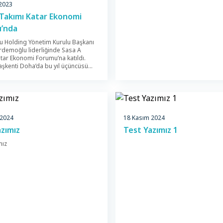
 2023
deneyiminizi geliştirebilmek için çe
 Takımı Katar Ekonomi
kullanıyoruz. Bu politika, çerezlerin
olduğu, hangi amaçla kullanıldığı, ç
’nda
türleri, çerezlerin nasıl kontrol edil
ve çerez yoluyla işlenen veriler hakk
 Holding Yönetim Kurulu Başkanı
vermektedir. […]
rdemoğlu liderliğinde Sasa A
atar Ekonomi Forumu’na katıldı.
başkenti Doha’da bu yıl üçüncüsü
en Katar Ekonomi Forumu, ekonomi
dünyanın önde gelen 2 binden fazla
n katılımıyla başladı. Dünya
konomi alanındaki önemli kişilerin
ı forumda Erdemoğlu Holding
urulu Başkanı İbrahim Erdemoğlu
 2024
18 Kasım 2024
de Sasa […]
zımız
Test Yazımız 1
mız