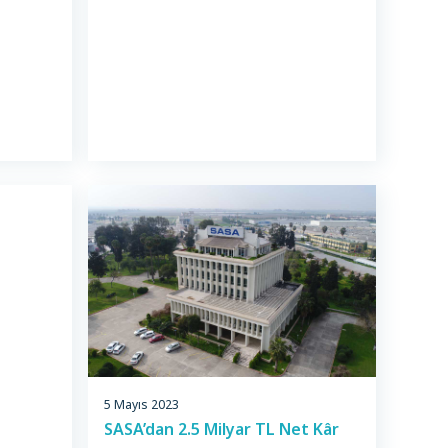
rez
ilişkin devletimizin tarafı olduğu uluslararası
 ne
sözleşmeler ile 6698 sayılı Kişisel Verilerin
erez
Korunması Kanunu (“6698 sayılı Kanun”)
ebileceği
başta olmak üzere ilgili mevzuata […]
ında bilgi
5 Mayıs 2023
SASA’dan 2.5 Milyar TL Net Kâr