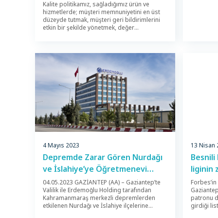
Kalite politikamız, sağladığımız ürün ve
hizmetlerde; müşteri memnuniyetini en üst
düzeyde tutmak, müşteri geri bildirimlerini
etkin bir şekilde yönetmek, değer
yaratmayan işlemleri ortadan kaldırarak
kaynakların etkin kullanımı ile zamanında
teslimat yapmak ve sürekli iyileştirmeyi
amaçlayan bir kalite yönetim sistemi
oluşturmaktır. Ürün Kalitesi Ürün ve Hizmet
kalitemizi belirleyen en önemli ilke aslında
hayata bakış açımızın da […]
13 Nisan
4 Mayıs 2023
Besnili
Depremde Zarar Gören Nurdağı
liginin
ve İslahiye’ye Öğretmenevi
Yapılacak
Forbes’in 
04.05.2023 GAZİANTEP (AA) – Gaziantep’te
Gaziantep
Valilik ile Erdemoğlu Holding tarafından
patronu d
Kahramanmaraş merkezli depremlerden
girdiği li
etkilenen Nurdağı ve İslahiye ilçelerine
Erdemoğlu
öğretmenevi yapılması için protokol