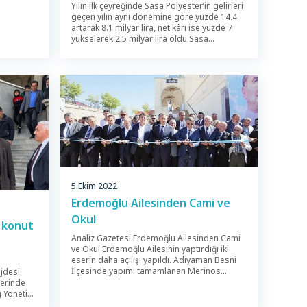
Yılın ilk çeyreğinde Sasa Polyester’in gelirleri
geçen yılın aynı dönemine göre yüzde 14.4
artarak 8.1 milyar lira, net kârı ise yüzde 7
yükselerek 2.5 milyar lira oldu Sasa
Polyester yılın ilk çeyreğine dair finansal
sonuçlarını açıkladı. Buna göre şirketin
gelirleri Ocak-Mart döneminde geçen yılın
aynı dönemine göre yüzde 14.4 artarak 8
milyar 129 milyon liraya yükseldi. Sasa’nın
[…]
5 Ekim 2022
Erdemoğlu Ailesinden Cami ve
Okul
 konut
Analiz Gazetesi Erdemoğlu Ailesinden Cami
ve Okul Erdemoğlu Ailesinin yaptırdığı iki
eserin daha açılışı yapıldı. Adıyaman Besni
İlçesinde yapımı tamamlanan Merinos
jdesi
Mustafa Rabuş cami ve Aysel Erdemoğlu
lerinde
Anadolu Lisesi düzenlenen törenle açıldı.
g Yönetim
Dualarla ve kurbanlar kesilerek açılan
ilçedeki