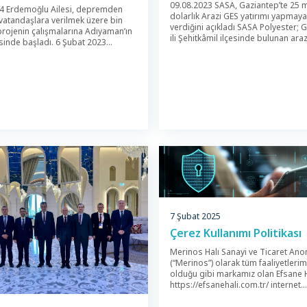
09.08.2023 SASA, Gaziantep’te 25 
4 Erdemoğlu Ailesi, depremden
dolarlık Arazi GES yatırımı yapmaya
 vatandaşlara verilmek üzere bin
verdiğini açıkladı SASA Polyester; 
projenin çalışmalarına Adıyaman’ın
ili Şehitkâmil ilçesinde bulunan araz
esinde başladı. 6 Şubat 2023
üzerine toplam 40.000 kWp santra
maraş merkezli yaşanılan
Arazi GES (güneş enerjisi santralı) 
de Adıyaman’da ağır hasar almış
için yaptığı başvurunun ilgili mevzu
e vatandaş hayatını kaybetmişti.
kapsamında oluşturulan komisyon
 evlerini kaybeden
tarafından uygun bulunduğunu ve ş
delere verilmek üzere Erdemoğlu
‘Bağlantı Anlaşmasına Çağrı Mektu
rafından bin konut yapım projesi
iletildiğini bildirdi. ENERJİ TÜKETİM
ıştı. Projenin onaylanmasının
YÜZDE […]
konut yapım çalışmalarına
. Konutların yapılacağı […]
7 Şubat 2025
Çerez Kullanımı Politikası
Merinos Halı Sanayi ve Ticaret Anon
(“Merinos”) olarak tüm faaliyetleri
olduğu gibi markamız olan Efsane H
https://efsanehali.com.tr/ internet
sitemizden (“İnternet Sitesi”) en ver
şekilde faydalanabilmeniz ve kullanı