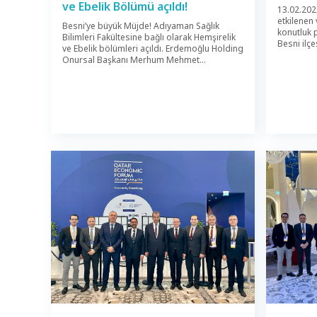
ve Ebelik Bölümü açıldı!
13.02.202
etkilenen
Besni’ye büyük Müjde! Adıyaman Sağlık
konutluk 
Bilimleri Fakültesine bağlı olarak Hemşirelik
Besni ilç
ve Ebelik bölümleri açıldı. Erdemoğlu Holding
Kahraman
Onursal Başkanı Merhum Mehmet
depremler
Erdemoğlu’nun ismini taşıyan, Adıyaman
ve binlerc
Üniversitesi Mimarlık Fakültesi Bünyesinde
Depremde
Sağlık Bilimleri Fakültesine bağlı olarak;
depremze
“Hemşirelik ve Ebelik Bölümleri” açıldı. Konu
Ailesi ta
ile ilgili gazetemize açıklamada bulunan
başlatılm
Merinos A.Ş. Yönetim Kurulu Başkanı Ali
ardından 
Erdemoğlu, ”Uzun zamandan beri Besnimize
başlanıldı
[…]