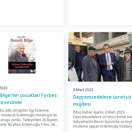
 2023
6 Mart 2023
 Bilge’nin çocukları Forbes
Depremzedelere ücretsiz
 zirvesinde
müjdesi
bu yılki zenginler ligi listesine
İhlas Haber Ajansı 4 Mart 2023
 merkezli Erdemoğlu Holding’in iki
Depremzedelere ücretsiz konut mü
amga vurdu. Türkiye’den 26 kişinin
Adıyaman’ın Besni ilçesinde ve köy
stede İbrahim Erdemoğlu 1’inci, Ali
inceleme yapan Erdemoğlu Holdin
 3’üncü sıraya oturarak sürpriz
Kurulu Başkanı İbrahim Erdemoğlu 