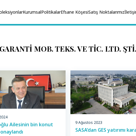
oleksiyonlar
Kurumsal
Politikalar
Efsane Köşesi
Satış Noktalarımız
İletiş
GARANTİ MOB. TEKS. VE TİC. LTD. ŞTİ
 2024
9 Ağustos 2023
lu Ailesinin bin konut
SASA’dan GES yatırımı kara
 onaylandı