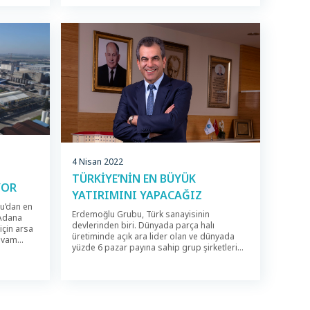
Merinos Mustafa Rabuş Caminin yapımında
ilecek bin
emeği geçen ve katkı sağlayan kişi ve
.
kuruluşlara plaket verildi. Adıyaman Valisi
Muhmut Çuhadar […]
ve
ir takım
’na
en
tim Müdürü
sahibi
4 Nisan 2022
TÜRKİYE’NİN EN BÜYÜK
YOR
YATIRIMINI YAPACAĞIZ
u’dan en
Erdemoğlu Grubu, Türk sanayisinin
 Adana
devlerinden biri. Dünyada parça halı
 için arsa
üretiminde açık ara lider olan ve dünyada
devam
yüzde 6 pazar payına sahip grup şirketleri
lyar
Merinos ve Dinarsu 2023’ten itibaren
yen
tamamlanan yatırımlarla global pazar
paylarını yüzde 7’ye taşıyacak. Grup
tırımla
şirketlerinden Türkiye’nin lider polyester
 yarısını
üreticisi SASA ise hem ciroda hem ihracatta
lerini