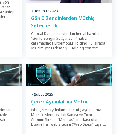
milyon
 karar
7 Temmuz 2023
Gaziantep
iler
Gönlü Zenginlerden Müthiş
l gücünde
Seferberlik
kurulması
at
Capital Dergisi tarafından her yıl hazırlanan
“Gönlü Zengin 50 İş İnsanı” haber
irkete
çalışmasında Erdemoğlu Holding 10. sırada
bu’nun
yer almıştır. Erdemoğlu Holding Yönetim
İNİN
Kurulu Başkanı İbrahim Erdemoğlu babası
Mehmet Erdemoğlu’ndan aldığı öğütlerle
bugünün gönlü zenginleri arasında yer
alıyor. İbrahim Erdemoğlu; “Önceliğimiz
eğitim sağlık ve ihtiyaç sahipleri. Babamın
ufkumuzu aydınlatan ‘Servetin sınırı yoktur,
mükâfatı vardır’ prensibindeki ‘Servetin […]
7 Şubat 2025
Çerez Aydınlatma Metni
im Şirketi
İşbu çerez aydınlatma metni (“Aydınlatma
mizde
Metni”); Merinos Halı Sanayi ve Ticaret
alı
Anonim Şirketi (“Merinos”) markası olan
Efsane Halı web sitesini (“Web Sitesi”) ziyaret
imli
eden ilgili kişilerin kişisel verilerinin; Türkiye
cı
Cumhuriyeti Anayasası ve insan haklarına