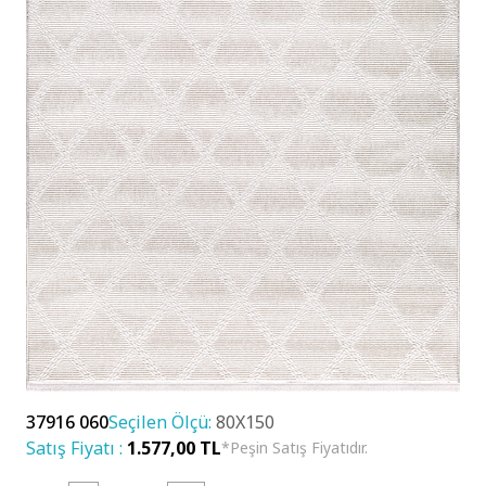
37916 060
Seçilen Ölçü:
80X150
Satış Fiyatı :
1.577,00 TL
*Peşin Satış Fiyatıdır.