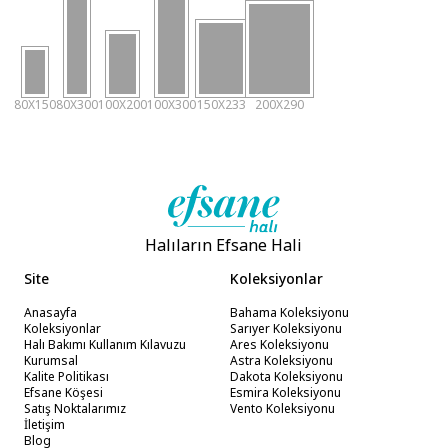
80X150
80X300
100X200
100X300
150X233
200X290
Halıların Efsane Hali
Site
Koleksiyonlar
Anasayfa
Bahama Koleksiyonu
Koleksiyonlar
Sarıyer Koleksiyonu
Halı Bakımı Kullanım Kılavuzu
Ares Koleksiyonu
Kurumsal
Astra Koleksiyonu
Kalite Politikası
Dakota Koleksiyonu
Efsane Köşesi
Esmira Koleksiyonu
Satış Noktalarımız
Vento Koleksiyonu
İletişim
Blog